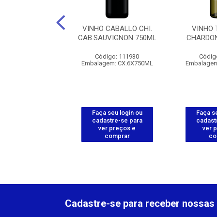
 CAMPO LARGO
VINHO CABALLO CHI.
VINHO 
O SECO 750ML
CAB.SAUVIGNON 750ML
CHARDON
digo: 111945
Código: 111930
Códig
em: CX.12X750ML
Embalagem: CX.6X750ML
Embalagem
 seu login ou
Faça seu login ou
Faça se
astre-se para
cadastre-se para
cadast
er preços e
ver preços e
ver 
comprar
comprar
co
Cadastre-se para receber nossas 