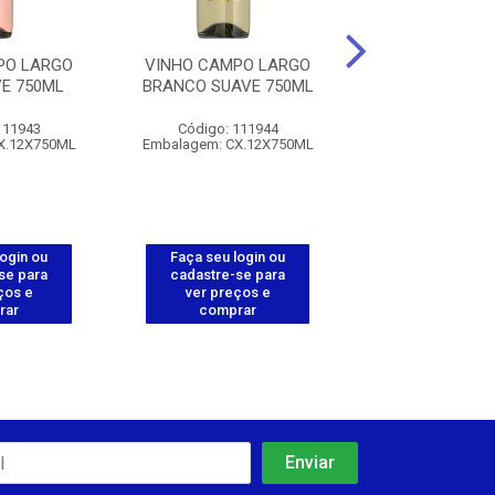
PO LARGO
VINHO CAMPO LARGO
VINHO CAMPO
E 750ML
BRANCO SUAVE 750ML
BRANCO SECO
111943
Código: 111944
Código: 111
X.12X750ML
Embalagem: CX.12X750ML
Embalagem: CX.
login ou
Faça seu login ou
Faça seu log
se para
cadastre-se para
cadastre-se 
ços e
ver preços e
ver preços
rar
comprar
comprar