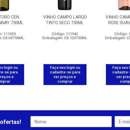
TORO CEN.
VINHO CAMPO LARGO
VINHO CAM
NAY 750ML
TINTO SECO 750ML
ROSE SUAV
o: 111939
Código: 111942
Código: 
: CX.6X750ML
Embalagem: CX.12X750ML
Embalagem: C
u login ou
Faça seu login ou
Faça seu 
re-se para
cadastre-se para
cadastre-
preços e
ver preços e
ver pre
mprar
comprar
comp
ofertas!