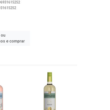
896931615252
6931615252
 ou
ços e comprar