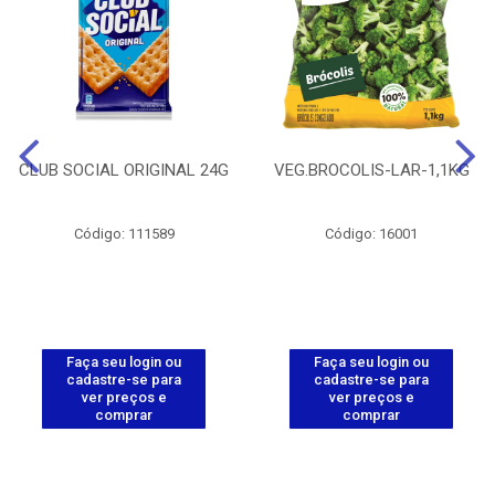
CLUB SOCIAL ORIGINAL 24G
VEG.BROCOLIS-LAR-1,1KG
Código: 111589
Código: 16001
Faça seu login ou
Faça seu login ou
cadastre-se para
cadastre-se para
ver preços e
ver preços e
comprar
comprar