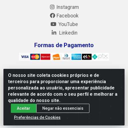
Instagram
Facebook
YouTube
Linkedin
Formas de Pagamento
O nosso site coleta cookies próprios e de
Mix Alimentos LTDA - Quadra Asr Ne 55 (412 Norte), Alameda
terceiros para proporcionar uma experiência
02, S/N - Plano Diretor Norte, Palmas/TO - CEP 77.006-540 -
personalizada ao usuário, apresentar publicidade
CNPJ 05.922.500/0001-02
relevante de acordo com o seu perfil e melhorar a
qualidade do nosso site.
Aceitar
Negar não essenciais
Preferências de Cookies