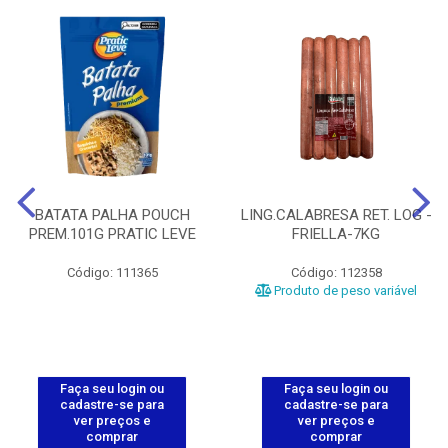
BATATA PALHA POUCH
LING.CALABRESA RET. LOG -
PREM.101G PRATIC LEVE
FRIELLA-7KG
Código: 111365
Código: 112358
Produto de peso variável
Faça seu login ou
Faça seu login ou
cadastre-se para
cadastre-se para
ver preços e
ver preços e
comprar
comprar