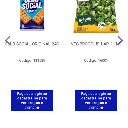
CLUB SOCIAL ORIGINAL 24G
VEG.BROCOLIS-LAR-1,1KG
Código: 111589
Código: 16001
Faça seu login ou
Faça seu login ou
cadastre-se para
cadastre-se para
ver preços e
ver preços e
comprar
comprar