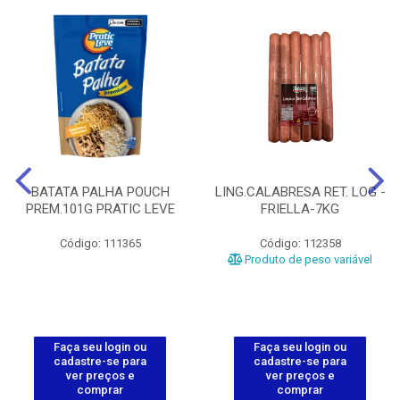
BATATA PALHA POUCH
LING.CALABRESA RET. LOG -
PREM.101G PRATIC LEVE
FRIELLA-7KG
Código: 111365
Código: 112358
Produto de peso variável
Faça seu login ou
Faça seu login ou
cadastre-se para
cadastre-se para
ver preços e
ver preços e
comprar
comprar