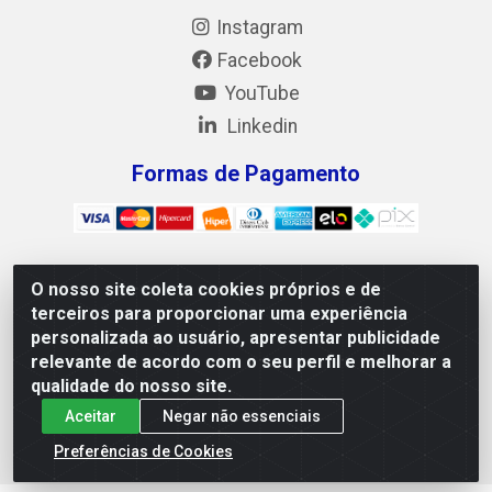
Instagram
Facebook
YouTube
Linkedin
Formas de Pagamento
O nosso site coleta cookies próprios e de
Mix Alimentos LTDA - Quadra Asr Ne 55 (412 Norte), Alameda
terceiros para proporcionar uma experiência
02, S/N - Plano Diretor Norte, Palmas/TO - CEP 77.006-540 -
personalizada ao usuário, apresentar publicidade
CNPJ 05.922.500/0001-02
relevante de acordo com o seu perfil e melhorar a
qualidade do nosso site.
Aceitar
Negar não essenciais
Preferências de Cookies