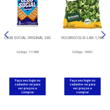
CLUB SOCIAL ORIGINAL 24G
VEG.BROCOLIS-LAR-1,1KG
Código: 111589
Código: 16001
Faça seu login ou
Faça seu login ou
cadastre-se para
cadastre-se para
ver preços e
ver preços e
comprar
comprar