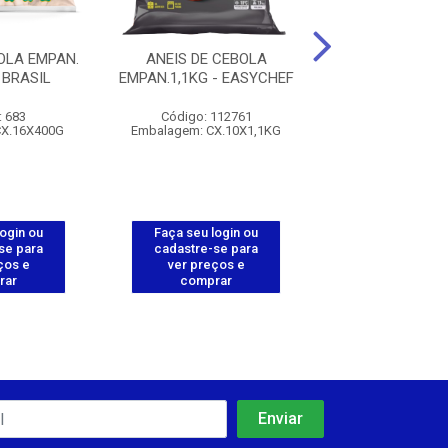
OLA EMPAN.
ANEIS DE CEBOLA
MINI CHIC
 BRASIL
EMPAN.1,1KG - EASYCHEF
FGO.EMP.CG.PT 
: 683
Código: 112761
Código: 112
CX.16X400G
Embalagem: CX.10X1,1KG
Embalagem: C
login ou
Faça seu login ou
Faça seu log
se para
cadastre-se para
cadastre-se 
ços e
ver preços e
ver preços
rar
comprar
comprar