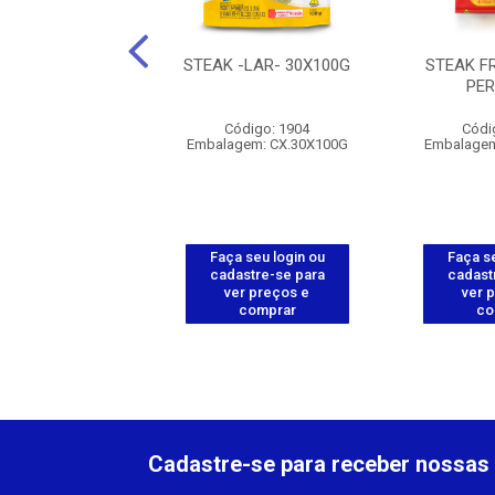
NI CHICKEN
STEAK -LAR- 30X100G
STEAK F
CG.PT 275G-PERD
PE
digo: 112008
Código: 1904
Códi
agem: CX.15UN
Embalagem: CX.30X100G
Embalagem
 seu login ou
Faça seu login ou
Faça se
astre-se para
cadastre-se para
cadast
er preços e
ver preços e
ver 
comprar
comprar
co
Cadastre-se para receber nossas 