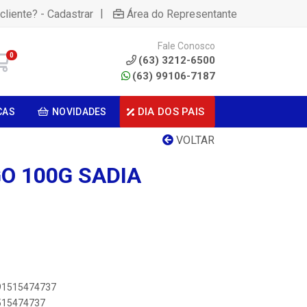
|
cliente? - Cadastrar
Área do Representante
Fale Conosco
0
(63) 3212-6500
(63) 99106-7187
DIA DOS PAIS
CAS
NOVIDADES
VOLTAR
O 100G SADIA
891515474737
1515474737