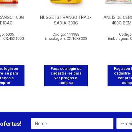
RANGO 100G
NUGGETS FRANGO TRAD.-
ANEIS DE CEB
RDIGAO
SADIA-300G
400G BEM
go: 6005
Código: 111988
Código
: CX.45X100G
Embalagem: CX.16X300G
Embalagem: 
u login ou
Faça seu login ou
Faça seu 
re-se para
cadastre-se para
cadastre-
preços e
ver preços e
ver pre
mprar
comprar
comp
ofertas!