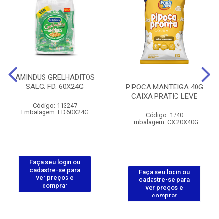
AMINDUS GRELHADITOS
SALG. FD. 60X24G
PIPOCA MANTEIGA 40G
CAIXA PRATIC LEVE
Código: 113247
Embalagem: FD.60X24G
Código: 1740
Embalagem: CX.20X40G
Faça seu login ou
cadastre-se para
Faça seu login ou
ver preços e
cadastre-se para
comprar
ver preços e
comprar