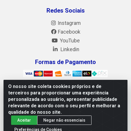
Redes Sociais
Instagram
Facebook
YouTube
Linkedin
Formas de Pagamento
O nosso site coleta cookies próprios e de
terceiros para proporcionar uma experiência
Mix Alimentos LTDA - Quadra Asr Ne 55 (412 Norte),
personalizada ao usuário, apresentar publicidade
Alameda 02, S/N - Plano Diretor Norte, Palmas/TO - CEP
relevante de acordo com o seu perfil e melhorar a
77.006-540 - CNPJ 05.922.500/0001-02
qualidade do nosso site.
Aceitar
Negar não essenciais
Preferências de Cookies