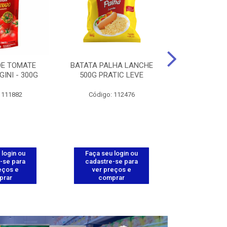
DE TOMATE
BATATA PALHA LANCHE
CORT.CG.FI
GINI - 300G
500G PRATIC LEVE
COXA ENV.
 111882
Código: 112476
Código
 login ou
Faça seu login ou
Faça seu 
-se para
cadastre-se para
cadastre
eços e
ver preços e
ver pr
prar
comprar
comp