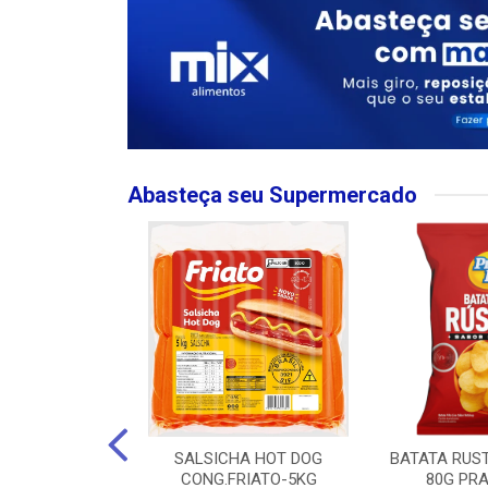
Abasteça seu Supermercado
MPO LARGO
SALSICHA HOT DOG
BATATA RUS
 ROSE 750ML
CONG.FRIATO-5KG
80G PRA