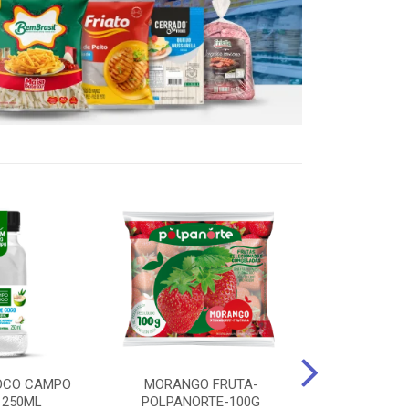
OCO CAMPO
MORANGO FRUTA-
STEAK FRANGO
 250ML
POLPANORTE-100G