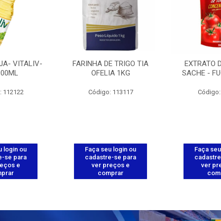
JA- VITALIV-
FARINHA DE TRIGO TIA
EXTRATO 
900ML
OFELIA 1KG
SACHE - FU
: 112122
Código: 113117
Código:
 login ou
Faça seu login ou
Faça seu
e-se para
cadastre-se para
cadastre
reços e
ver preços e
ver pr
prar
comprar
com