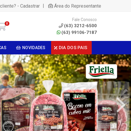
|
cliente? - Cadastrar
Área do Representante
Fale Conosco
0
(63) 3212-6500
(63) 99106-7187
DIA DOS PAIS
CAS
NOVIDADES