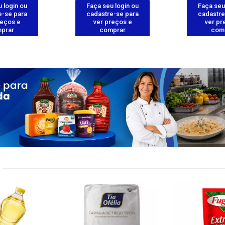
 login ou
Faça seu login ou
Faça seu
e-se para
cadastre-se para
cadastre
reços e
ver preços e
ver pr
prar
comprar
com