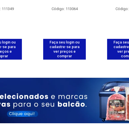
: 111349
Código: 113064
Código:
 login ou
Faça seu login ou
Faça seu
e-se para
cadastre-se para
cadastre
reços e
ver preços e
ver pr
prar
comprar
com