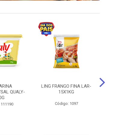
ARINA
LING FRANGO FINA LAR-
SUCO DE UVA
/SAL QUALY-
15X1KG
LARGO 
0G
Código: 1097
Código:
 111190