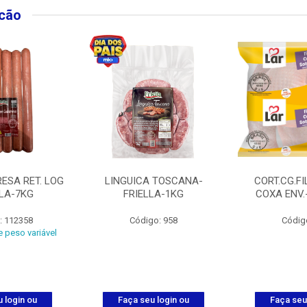
lcão
ESA RET. LOG
LINGUICA TOSCANA-
CORT.CG.FI
LLA-7KG
FRIELLA-1KG
COXA ENV.
: 112358
Código: 958
Códig
 peso variável
 login ou
Faça seu login ou
Faça seu