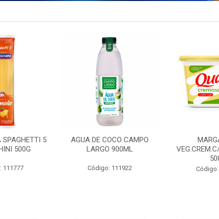
 SPAGHETTI 5
AGUA DE COCO CAMPO
MARG
INI 500G
LARGO 900ML
VEG.CREM.C
50
: 111777
Código: 111922
Código: