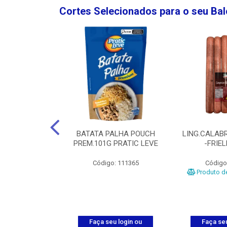
Cortes Selecionados para o seu Ba
NGO GROSSA-
BATATA PALHA POUCH
LING.CALABR
TO-5KG
PREM.101G PRATIC LEVE
-FRIE
o: 5024
Código: 111365
Código
Produto de
u login ou
Faça seu login ou
Faça seu