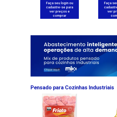
u login ou
Faça seu login ou
Faça seu
e-se para
cadastre-se para
cadastr
reços e
ver preços e
ver p
mprar
comprar
com
Pensado para Cozinhas Industriais