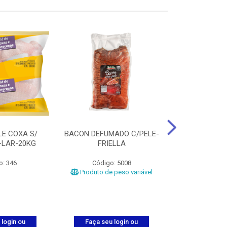
LE COXA S/
BACON DEFUMADO C/PELE-
FILE PEITO
-LAR-20KG
FRIELLA
FRIAT
o: 346
Código: 5008
Código
Produto de peso variável
 login ou
Faça seu login ou
Faça seu 