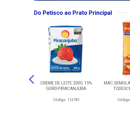
Do Petisco ao Prato Principal
O LARGO BRUT
CREME DE LEITE 200G 15%
MAC.SEMOLA
50ML
GORD.PIRACANJUBA
TODESCH
: 111989
Código: 112781
Código