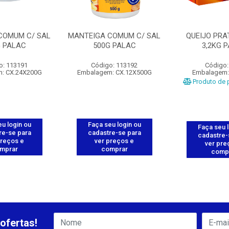
COMUM C/ SAL
MANTEIGA COMUM C/ SAL
QUEIJO PRA
G PALAC
500G PALAC
3,2KG 
o: 113191
Código: 113192
Código:
: CX.24X200G
Embalagem: CX.12X500G
Embalagem:
Produto de p
u login ou
Faça seu login ou
Faça seu 
re-se para
cadastre-se para
cadastre-
preços e
ver preços e
ver pre
mprar
comprar
comp
ofertas!