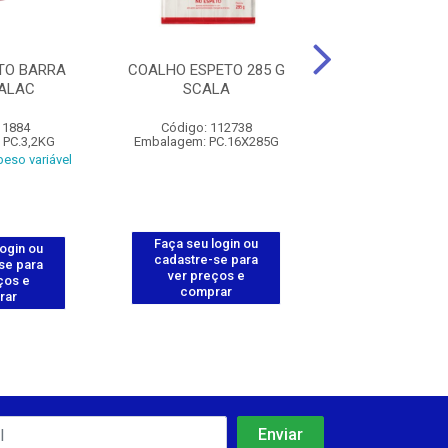
TO BARRA
COALHO ESPETO 285 G
QUEIJO COALHO
PALAC
SCALA
PALAC
 1884
Código: 112738
Código: 19
 PC.3,2KG
Embalagem: PC.16X285G
Embalagem: U
eso variável
Produto de peso
Faça seu login ou
login ou
Faça seu log
cadastre-se para
se para
cadastre-se 
ver preços e
ços e
ver preços
comprar
rar
comprar