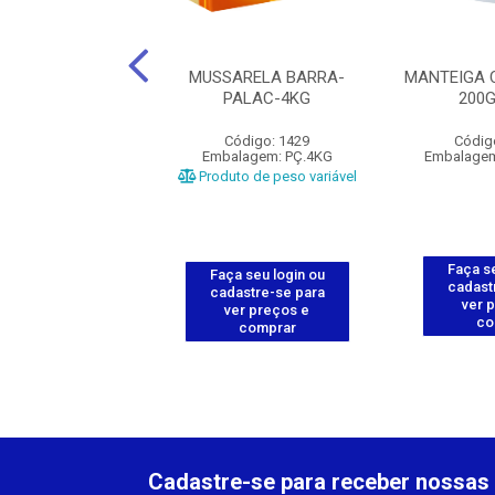
 COALHO 500G -
MUSSARELA BARRA-
MANTEIGA 
PALAC
PALAC-4KG
200
ódigo: 1911
Código: 1429
Códig
agem: UN.500G
Embalagem: PÇ.4KG
Embalagem
o de peso variável
Produto de peso variável
Faça se
 seu login ou
Faça seu login ou
cadast
astre-se para
cadastre-se para
ver 
er preços e
ver preços e
co
comprar
comprar
Cadastre-se para receber nossas 