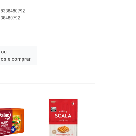
898338480792
8338480792
 ou
ços e comprar