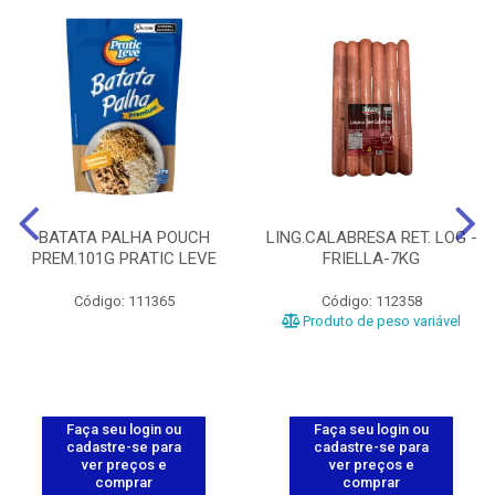
BATATA PALHA POUCH
LING.CALABRESA RET. LOG -
PREM.101G PRATIC LEVE
FRIELLA-7KG
Código: 111365
Código: 112358
Produto de peso variável
Faça seu login ou
Faça seu login ou
cadastre-se para
cadastre-se para
ver preços e
ver preços e
comprar
comprar