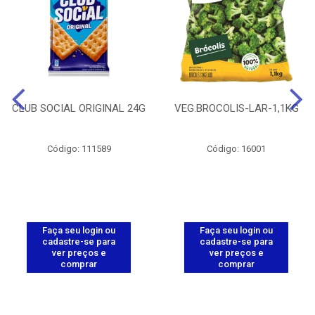
CLUB SOCIAL ORIGINAL 24G
VEG.BROCOLIS-LAR-1,1KG
Código: 111589
Código: 16001
Faça seu login ou
Faça seu login ou
cadastre-se para
cadastre-se para
ver preços e
ver preços e
comprar
comprar