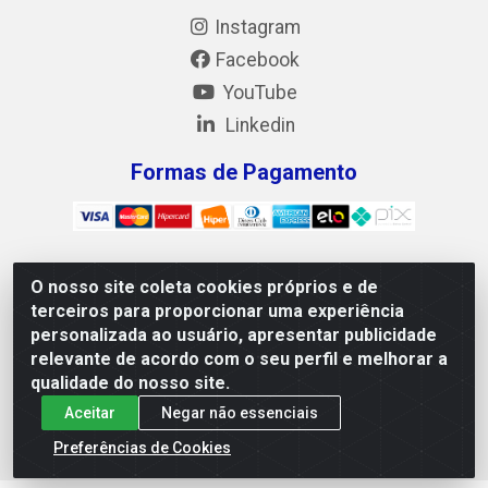
Instagram
Facebook
YouTube
Linkedin
Formas de Pagamento
O nosso site coleta cookies próprios e de
Mix Alimentos LTDA - Quadra Asr Ne 55 (412 Norte), Alameda
terceiros para proporcionar uma experiência
02, S/N - Plano Diretor Norte, Palmas/TO - CEP 77.006-540 -
personalizada ao usuário, apresentar publicidade
CNPJ 05.922.500/0001-02
relevante de acordo com o seu perfil e melhorar a
qualidade do nosso site.
Aceitar
Negar não essenciais
Preferências de Cookies