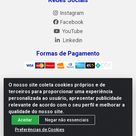
Instagram
Facebook
YouTube
Linkedin
Formas de Pagamento
O nosso site coleta cookies próprios e de
Mix Alimentos LTDA - Quadra Asr Ne 55 (412 Norte),
terceiros para proporcionar uma experiência
Alameda 02, S/N - Plano Diretor Norte, Palmas/TO - CEP
personalizada ao usuário, apresentar publicidade
77.006-540 - CNPJ 05.922.500/0001-02
relevante de acordo com o seu perfil e melhorar a
qualidade do nosso site.
Aceitar
Negar não essenciais
Preferências de Cookies