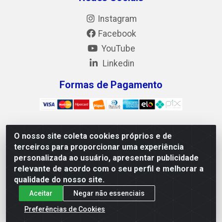
Instagram
Facebook
YouTube
Linkedin
Formas de Pagamento
O nosso site coleta cookies próprios e de
Mix Alimentos LTDA - Quadra Asr Ne 55 (412 Norte),
terceiros para proporcionar uma experiência
Alameda 02, S/N - Plano Diretor Norte, Palmas/TO - CEP
personalizada ao usuário, apresentar publicidade
77.006-540 - CNPJ 05.922.500/0001-02
relevante de acordo com o seu perfil e melhorar a
qualidade do nosso site.
Aceitar
Negar não essenciais
Preferências de Cookies