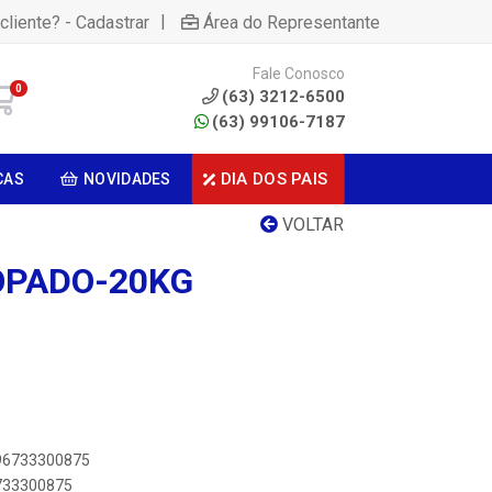
|
cliente? - Cadastrar
Área do Representante
Fale Conosco
0
(63) 3212-6500
(63) 99106-7187
DIA DOS PAIS
CAS
NOVIDADES
VOLTAR
OPADO-20KG
896733300875
6733300875