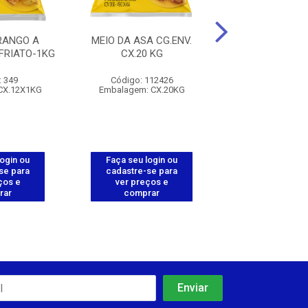
RANGO A
MEIO DA ASA CG.ENV.
MEIO DA ASA CO
FRIATO-1KG
CX.20 KG
FRIATO-1
: 349
Código: 112426
Código: 19
CX.12X1KG
Embalagem: CX.20KG
Embalagem: CX
login ou
Faça seu login ou
Faça seu log
se para
cadastre-se para
cadastre-se 
ços e
ver preços e
ver preços
rar
comprar
comprar