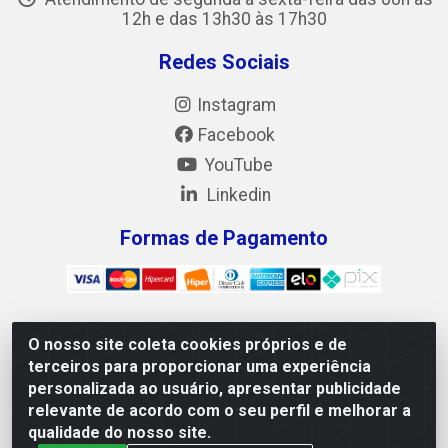
12h e das 13h30 às 17h30
Redes Sociais
Instagram
Facebook
YouTube
Linkedin
Formas de Pagamento
O nosso site coleta cookies próprios e de
Mix Alimentos LTDA - Quadra Asr Ne 55 (412 Norte), Alameda
terceiros para proporcionar uma experiência
02, S/N - Plano Diretor Norte, Palmas/TO - CEP 77.006-540 -
personalizada ao usuário, apresentar publicidade
CNPJ 05.922.500/0001-02
relevante de acordo com o seu perfil e melhorar a
qualidade do nosso site.