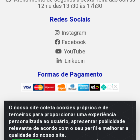
12h e das 13h30 às 17h30
Redes Sociais
Instagram
Facebook
YouTube
Linkedin
Formas de Pagamento
O nosso site coleta cookies próprios e de
Mix Alimentos LTDA - Quadra Asr Ne 55 (412 Norte), Alameda
terceiros para proporcionar uma experiência
02, S/N - Plano Diretor Norte, Palmas/TO - CEP 77.006-540 -
personalizada ao usuário, apresentar publicidade
CNPJ 05.922.500/0001-02
relevante de acordo com o seu perfil e melhorar a
qualidade do nosso site.