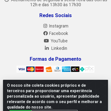
12h e das 13h30 às 17h30
Redes Sociais
Instagram
Facebook
YouTube
Linkedin
Formas de Pagamento
O nosso site coleta cookies próprios e de
Mix Alimentos LTDA - Quadra Asr Ne 55 (412 Norte), Alameda
terceiros para proporcionar uma experiência
02, S/N - Plano Diretor Norte, Palmas/TO - CEP 77.006-540 -
personalizada ao usuário, apresentar publicidade
CNPJ 05.922.500/0001-02
relevante de acordo com o seu perfil e melhorar a
qualidade do nosso site.