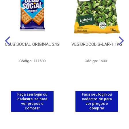
CLUB SOCIAL ORIGINAL 24G
VEG.BROCOLIS-LAR-1,1KG
Código: 111589
Código: 16001
Faça seu login ou
Faça seu login ou
cadastre-se para
cadastre-se para
ver preços e
ver preços e
comprar
comprar