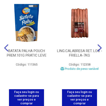
BATATA PALHA POUCH
LING.CALABRESA RET. LOG -
PREM.101G PRATIC LEVE
FRIELLA-7KG
Código: 111365
Código: 112358
Produto de peso variável
Faça seu login ou
Faça seu login ou
cadastre-se para
cadastre-se para
ver preços e
ver preços e
comprar
comprar