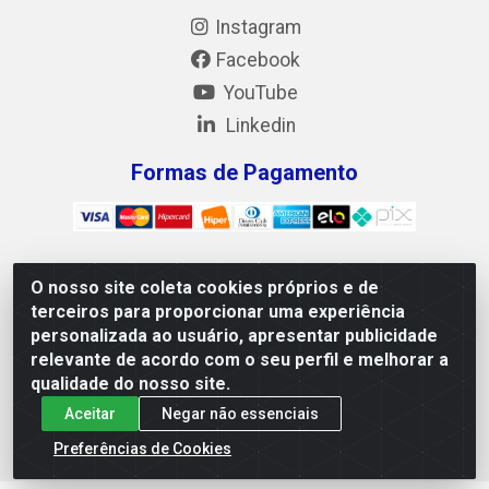
Instagram
Facebook
YouTube
Linkedin
Formas de Pagamento
O nosso site coleta cookies próprios e de
Mix Alimentos LTDA - Quadra Asr Ne 55 (412 Norte), Alameda
terceiros para proporcionar uma experiência
02, S/N - Plano Diretor Norte, Palmas/TO - CEP 77.006-540 -
personalizada ao usuário, apresentar publicidade
CNPJ 05.922.500/0001-02
relevante de acordo com o seu perfil e melhorar a
qualidade do nosso site.
Aceitar
Negar não essenciais
Preferências de Cookies