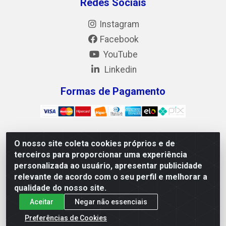
Redes Sociais
Instagram
Facebook
YouTube
Linkedin
Formas de Pagamento
O nosso site coleta cookies próprios e de
Mix Alimentos LTDA - Quadra Asr Ne 55 (412 Norte),
terceiros para proporcionar uma experiência
Alameda 02, S/N - Plano Diretor Norte, Palmas/TO - CEP
personalizada ao usuário, apresentar publicidade
77.006-540 - CNPJ 05.922.500/0001-02
relevante de acordo com o seu perfil e melhorar a
qualidade do nosso site.
Aceitar
Negar não essenciais
Preferências de Cookies