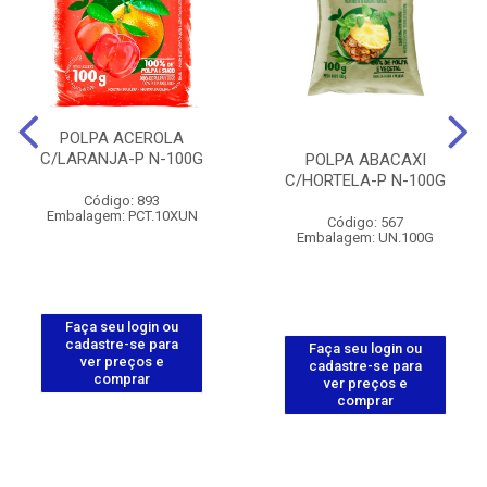
POLPA ACEROLA
C/LARANJA-P N-100G
POLPA ABACAXI
C/HORTELA-P N-100G
Código: 893
Embalagem: PCT.10XUN
Código: 567
Embalagem: UN.100G
Faça seu login ou
cadastre-se para
Faça seu login ou
ver preços e
cadastre-se para
comprar
ver preços e
comprar