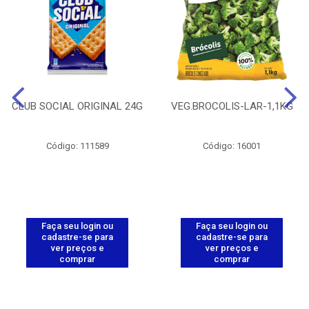
CLUB SOCIAL ORIGINAL 24G
VEG.BROCOLIS-LAR-1,1KG
Código: 111589
Código: 16001
Faça seu login ou
Faça seu login ou
cadastre-se para
cadastre-se para
ver preços e
ver preços e
comprar
comprar