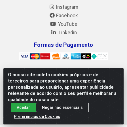
Instagram
Facebook
YouTube
Linkedin
Formas de Pagamento
O nosso site coleta cookies próprios e de
Mix Alimentos LTDA - Quadra Asr Ne 55 (412 Norte), Alameda
terceiros para proporcionar uma experiência
02, S/N - Plano Diretor Norte, Palmas/TO - CEP 77.006-540 -
personalizada ao usuário, apresentar publicidade
CNPJ 05.922.500/0001-02
relevante de acordo com o seu perfil e melhorar a
qualidade do nosso site.
Aceitar
Negar não essenciais
Preferências de Cookies