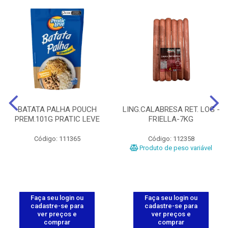
BATATA PALHA POUCH
LING.CALABRESA RET. LOG -
PREM.101G PRATIC LEVE
FRIELLA-7KG
Código: 111365
Código: 112358
Produto de peso variável
Faça seu login ou
Faça seu login ou
cadastre-se para
cadastre-se para
ver preços e
ver preços e
comprar
comprar