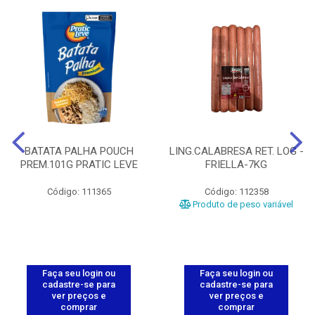
BATATA PALHA POUCH
LING.CALABRESA RET. LOG -
PREM.101G PRATIC LEVE
FRIELLA-7KG
Código: 111365
Código: 112358
Produto de peso variável
Faça seu login ou
Faça seu login ou
cadastre-se para
cadastre-se para
ver preços e
ver preços e
comprar
comprar