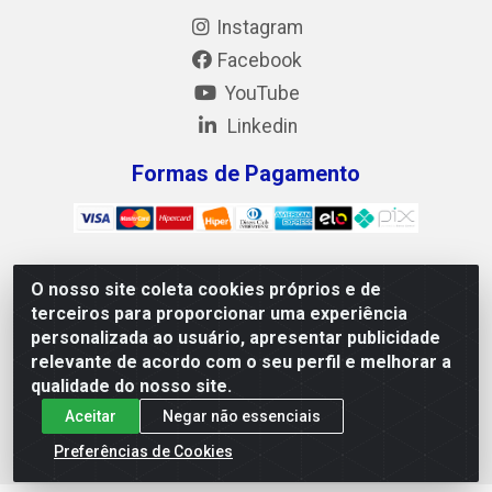
Instagram
Facebook
YouTube
Linkedin
Formas de Pagamento
O nosso site coleta cookies próprios e de
Mix Alimentos LTDA - Quadra Asr Ne 55 (412 Norte), Alameda
terceiros para proporcionar uma experiência
02, S/N - Plano Diretor Norte, Palmas/TO - CEP 77.006-540 -
personalizada ao usuário, apresentar publicidade
CNPJ 05.922.500/0001-02
relevante de acordo com o seu perfil e melhorar a
qualidade do nosso site.
Aceitar
Negar não essenciais
Preferências de Cookies