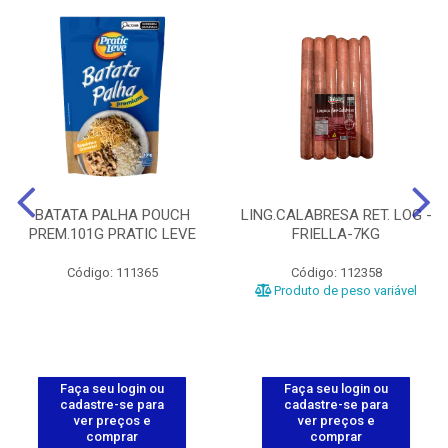
BATATA PALHA POUCH
LING.CALABRESA RET. LOG -
PREM.101G PRATIC LEVE
FRIELLA-7KG
Código: 111365
Código: 112358
Produto de peso variável
Faça seu login ou
Faça seu login ou
cadastre-se para
cadastre-se para
ver preços e
ver preços e
comprar
comprar