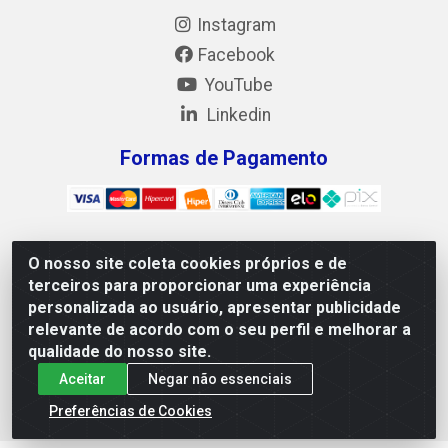
Instagram
Facebook
YouTube
Linkedin
Formas de Pagamento
O nosso site coleta cookies próprios e de
Mix Alimentos LTDA - Quadra Asr Ne 55 (412 Norte), Alameda
terceiros para proporcionar uma experiência
02, S/N - Plano Diretor Norte, Palmas/TO - CEP 77.006-540 -
personalizada ao usuário, apresentar publicidade
CNPJ 05.922.500/0001-02
relevante de acordo com o seu perfil e melhorar a
qualidade do nosso site.
Aceitar
Negar não essenciais
Preferências de Cookies