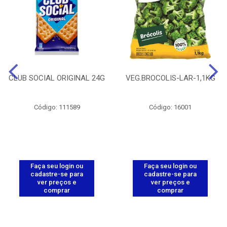
CLUB SOCIAL ORIGINAL 24G
VEG.BROCOLIS-LAR-1,1KG
Código: 111589
Código: 16001
Faça seu login ou
Faça seu login ou
cadastre-se para
cadastre-se para
ver preços e
ver preços e
comprar
comprar