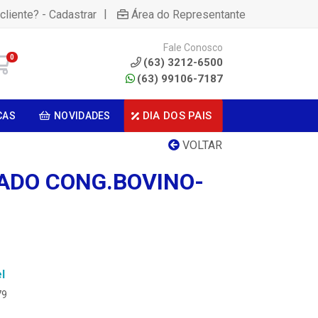
|
cliente? - Cadastrar
Área do Representante
Fale Conosco
0
(63) 3212-6500
(63) 99106-7187
DIA DOS PAIS
CAS
NOVIDADES
VOLTAR
ADO CONG.BOVINO-
l
79