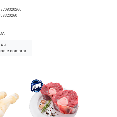
898708320260
8708320260
TDA
 ou
ços e comprar