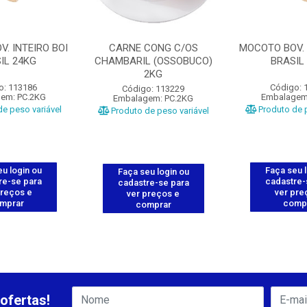
. INTEIRO BOI
CARNE CONG C/OS
MOCOTO BOV. 
IL 24KG
CHAMBARIL (OSSOBUCO)
BRASIL
2KG
o: 113186
Código: 
Código: 113229
em: PC.2KG
Embalagem
Embalagem: PC.2KG
e peso variável
Produto de p
Produto de peso variável
u login ou
Faça seu 
Faça seu login ou
re-se para
cadastre-
cadastre-se para
preços e
ver pre
ver preços e
mprar
comp
comprar
ofertas!