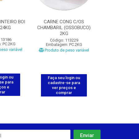
INTEIRO BOI
CARNE CONG C/OS
MOCOTO BOV. IN
 24KG
CHAMBARIL (OSSOBUCO)
BRASIL 2
2KG
113186
Código: 113
Código: 113229
: PC.2KG
Embalagem: P
Embalagem: PC.2KG
eso variável
Produto de peso
Produto de peso variável
login ou
Faça seu log
Faça seu login ou
se para
cadastre-se 
cadastre-se para
ços e
ver preços
ver preços e
rar
comprar
comprar