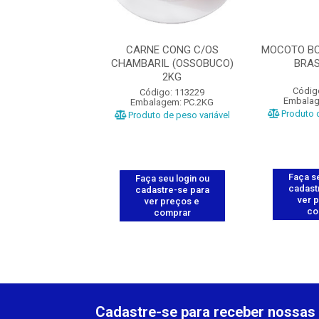
OV. INTEIRO BOI
CARNE CONG C/OS
MOCOTO BOV
ASIL 24KG
CHAMBARIL (OSSOBUCO)
BRAS
2KG
digo: 113186
Códig
Código: 113229
lagem: PC.2KG
Embalag
Embalagem: PC.2KG
o de peso variável
Produto d
Produto de peso variável
 seu login ou
Faça se
Faça seu login ou
astre-se para
cadast
cadastre-se para
er preços e
ver 
ver preços e
comprar
co
comprar
Cadastre-se para receber nossas 