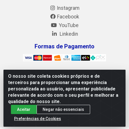
Instagram
Facebook
YouTube
Linkedin
Formas de Pagamento
O nosso site coleta cookies próprios e de
Mix Alimentos LTDA - Quadra Asr Ne 55 (412 Norte),
terceiros para proporcionar uma experiência
Alameda 02, S/N - Plano Diretor Norte, Palmas/TO - CEP
personalizada ao usuário, apresentar publicidade
77.006-540 - CNPJ 05.922.500/0001-02
relevante de acordo com o seu perfil e melhorar a
qualidade do nosso site.
Aceitar
Negar não essenciais
Preferências de Cookies