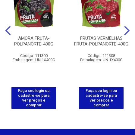
AMORA FRUTA-
FRUTAS VERMELHAS
POLPANORTE-400G
FRUTA-POLPANORTE-400G
Código: 111300
Código: 111308
Embalagem: UN.1X400G
Embalagem: UN.1X400G
Faça seu login ou
Faça seu login ou
cadastre-se para
cadastre-se para
ver preços e
ver preços e
comprar
comprar