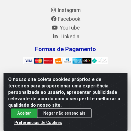
Instagram
Facebook
YouTube
Linkedin
Formas de Pagamento
O nosso site coleta cookies próprios e de
Mix Alimentos LTDA - Quadra Asr Ne 55 (412 Norte),
terceiros para proporcionar uma experiência
Alameda 02, S/N - Plano Diretor Norte, Palmas/TO - CEP
personalizada ao usuário, apresentar publicidade
77.006-540 - CNPJ 05.922.500/0001-02
relevante de acordo com o seu perfil e melhorar a
qualidade do nosso site.
Aceitar
Negar não essenciais
Preferências de Cookies