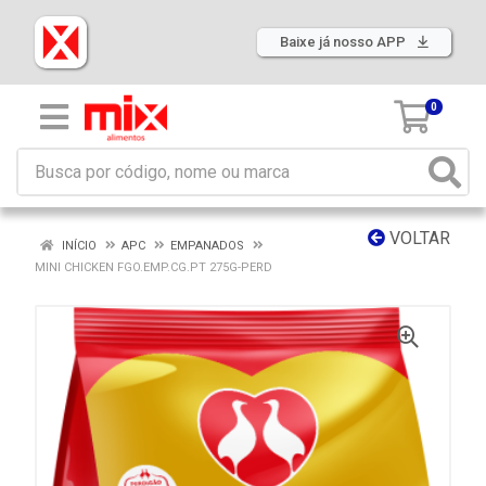
Baixe já nosso APP
0
VOLTAR
INÍCIO
APC
EMPANADOS
MINI CHICKEN FGO.EMP.CG.PT 275G-PERD