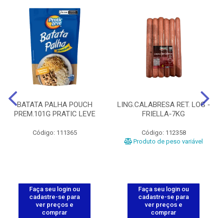
BATATA PALHA POUCH
LING.CALABRESA RET. LOG -
PREM.101G PRATIC LEVE
FRIELLA-7KG
Código: 111365
Código: 112358
Produto de peso variável
Faça seu login ou
Faça seu login ou
cadastre-se para
cadastre-se para
ver preços e
ver preços e
comprar
comprar