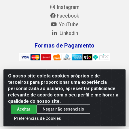
Instagram
Facebook
YouTube
Linkedin
Formas de Pagamento
O nosso site coleta cookies próprios e de
Mix Alimentos LTDA - Quadra Asr Ne 55 (412 Norte), Alameda
terceiros para proporcionar uma experiência
02, S/N - Plano Diretor Norte, Palmas/TO - CEP 77.006-540 -
personalizada ao usuário, apresentar publicidade
CNPJ 05.922.500/0001-02
relevante de acordo com o seu perfil e melhorar a
qualidade do nosso site.
Aceitar
Negar não essenciais
Preferências de Cookies