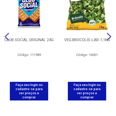
CLUB SOCIAL ORIGINAL 24G
VEG.BROCOLIS-LAR-1,1KG
Código: 111589
Código: 16001
Faça seu login ou
Faça seu login ou
cadastre-se para
cadastre-se para
ver preços e
ver preços e
comprar
comprar