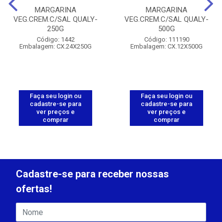
MARGARINA
MARGARINA
VEG.CREM.C/SAL QUALY-
VEG.CREM.C/SAL QUALY-
250G
500G
Código: 1442
Código: 111190
Embalagem: CX.24X250G
Embalagem: CX.12X500G
Faça seu login ou
Faça seu login ou
cadastre-se para
cadastre-se para
ver preços e
ver preços e
comprar
comprar
Cadastre-se para receber nossas
ofertas!