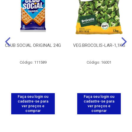
CLUB SOCIAL ORIGINAL 24G
VEG.BROCOLIS-LAR-1,1KG
Código: 111589
Código: 16001
Faça seu login ou
Faça seu login ou
cadastre-se para
cadastre-se para
ver preços e
ver preços e
comprar
comprar