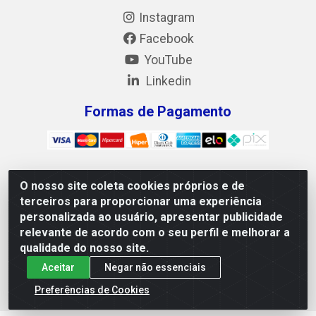
Instagram
Facebook
YouTube
Linkedin
Formas de Pagamento
O nosso site coleta cookies próprios e de
Mix Alimentos LTDA - Quadra Asr Ne 55 (412 Norte), Alameda
terceiros para proporcionar uma experiência
02, S/N - Plano Diretor Norte, Palmas/TO - CEP 77.006-540 -
personalizada ao usuário, apresentar publicidade
CNPJ 05.922.500/0001-02
relevante de acordo com o seu perfil e melhorar a
qualidade do nosso site.
Aceitar
Negar não essenciais
Preferências de Cookies