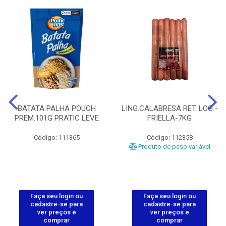
BATATA PALHA POUCH
LING.CALABRESA RET. LOG -
PREM.101G PRATIC LEVE
FRIELLA-7KG
Código: 111365
Código: 112358
Produto de peso variável
Faça seu login ou
Faça seu login ou
cadastre-se para
cadastre-se para
ver preços e
ver preços e
comprar
comprar