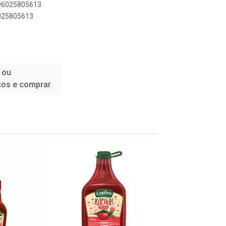
896025805613
6025805613
 ou
ços e comprar