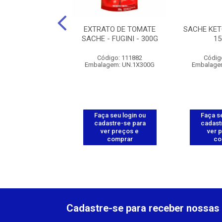
RDA AMARELA
EXTRATO DE TOMATE
SACHE KE
CIONAL-CEPERA
SACHE - FUGINI - 300G
1
200G
Código: 111882
Códig
digo: 112059
Embalagem: UN.1X300G
Embalage
gem: CX.24X200G
 seu login ou
Faça seu login ou
Faça se
astre-se para
cadastre-se para
cadast
er preços e
ver preços e
ver 
comprar
comprar
co
Cadastre-se para receber nossas 