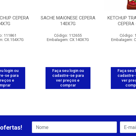
TCHUP CEPERA
SACHE MAIONESE CEPERA
KETCHUP TRA
54X7G
140X7G
CEPERA 
o: 111861
Código: 112655
Código: 
m: CX.154X7G
Embalagem: CX.140X7G
Embalagem: 
u login ou
Faça seu login ou
Faça seu 
re-se para
cadastre-se para
cadastre-
preços e
ver preços e
ver pre
mprar
comprar
comp
ofertas!