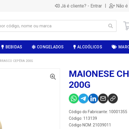
|
Já é cliente? - Entrar
Não é 
BEBIDAS
CONGELADOS
ALCOÓLICOS
MAR
RRASCO CEPÊRA 200G
MAIONESE C
200G
Código do Fabricante: 10001355
Código: 113139
Código NCM: 21039011