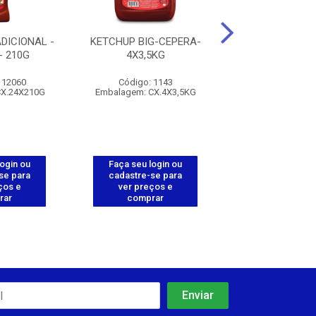
DICIONAL -
KETCHUP BIG-CEPERA-
MOSTARDA A
- 210G
4X3,5KG
TRADICIONAL-
200G
112060
Código: 1143
Código: 112
CX.24X210G
Embalagem: CX.4X3,5KG
Embalagem: CX.
login ou
Faça seu login ou
Faça seu log
se para
cadastre-se para
cadastre-se 
ços e
ver preços e
ver preços
rar
comprar
comprar