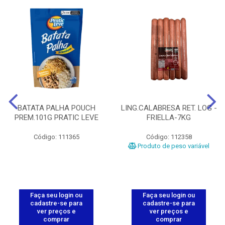
BATATA PALHA POUCH
LING.CALABRESA RET. LOG -
PREM.101G PRATIC LEVE
FRIELLA-7KG
Código: 111365
Código: 112358
Produto de peso variável
Faça seu login ou
Faça seu login ou
cadastre-se para
cadastre-se para
ver preços e
ver preços e
comprar
comprar