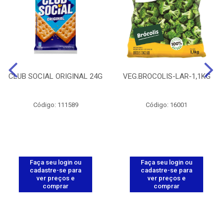
CLUB SOCIAL ORIGINAL 24G
VEG.BROCOLIS-LAR-1,1KG
Código: 111589
Código: 16001
Faça seu login ou
Faça seu login ou
cadastre-se para
cadastre-se para
ver preços e
ver preços e
comprar
comprar