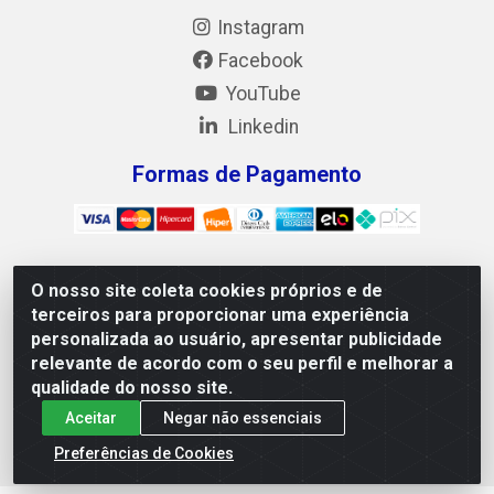
Instagram
Facebook
YouTube
Linkedin
Formas de Pagamento
O nosso site coleta cookies próprios e de
Mix Alimentos LTDA - Quadra Asr Ne 55 (412 Norte), Alameda
terceiros para proporcionar uma experiência
02, S/N - Plano Diretor Norte, Palmas/TO - CEP 77.006-540 -
personalizada ao usuário, apresentar publicidade
CNPJ 05.922.500/0001-02
relevante de acordo com o seu perfil e melhorar a
qualidade do nosso site.
Aceitar
Negar não essenciais
Preferências de Cookies