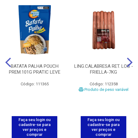
BATATA PALHA POUCH
LING.CALABRESA RET. LOG -
PREM.101G PRATIC LEVE
FRIELLA-7KG
Código: 111365
Código: 112358
Produto de peso variável
Faça seu login ou
Faça seu login ou
cadastre-se para
cadastre-se para
ver preços e
ver preços e
comprar
comprar