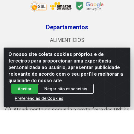
Departamentos
ALIMENTICIOS
VENDAS
O nosso site coleta cookies próprios e de
terceiros para proporcionar uma experiência
personalizada ao usuário, apresentar publicidade
Fale Conosco
relevante de acordo com o seu perfil e melhorar a
qualidade do nosso site.
(63) 3212-6500
Aceitar
Negar não essenciais
(63) 99233-7672
Preferências de Cookies
e-commerce@mixalimentos.com.br
Atendimento de segunda a sexta-feira das 08h às
12h e das 13h30 às 17h30
Redes Sociais