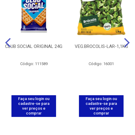
CLUB SOCIAL ORIGINAL 24G
VEG.BROCOLIS-LAR-1,1KG
Código: 111589
Código: 16001
Faça seu login ou
Faça seu login ou
cadastre-se para
cadastre-se para
ver preços e
ver preços e
comprar
comprar