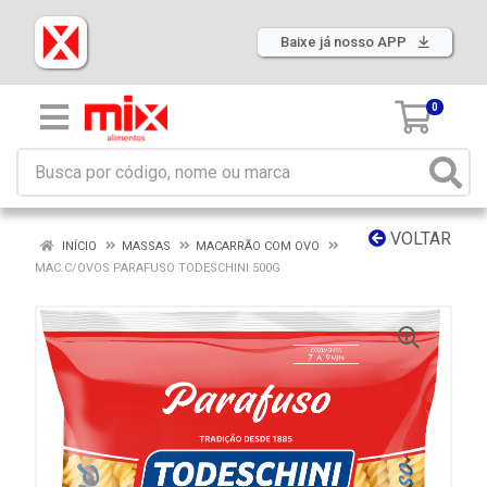
Baixe já nosso APP
0
VOLTAR
INÍCIO
MASSAS
MACARRÃO COM OVO
MAC.C/OVOS PARAFUSO TODESCHINI 500G