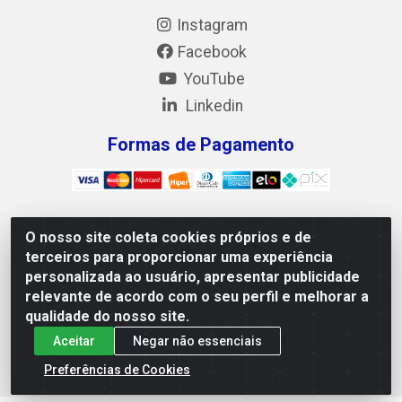
Instagram
Facebook
YouTube
Linkedin
Formas de Pagamento
O nosso site coleta cookies próprios e de
Mix Alimentos LTDA - Quadra Asr Ne 55 (412 Norte),
terceiros para proporcionar uma experiência
Alameda 02, S/N - Plano Diretor Norte, Palmas/TO - CEP
personalizada ao usuário, apresentar publicidade
77.006-540 - CNPJ 05.922.500/0001-02
relevante de acordo com o seu perfil e melhorar a
qualidade do nosso site.
Aceitar
Negar não essenciais
Preferências de Cookies