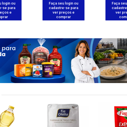
 login ou
Faça seu login ou
Faça seu
e-se para
cadastre-se para
cadastre
reços e
ver preços e
ver pr
prar
comprar
com