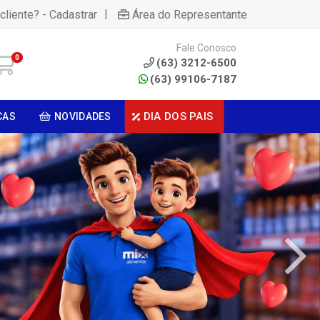
|
cliente? - Cadastrar
Área do Representante
Fale Conosco
0
(63) 3212-6500
(63) 99106-7187
DIA DOS PAIS
CAS
NOVIDADES