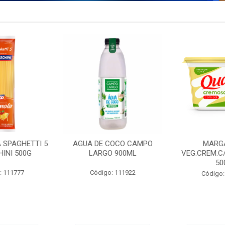
 SPAGHETTI 5
AGUA DE COCO CAMPO
MARG
INI 500G
LARGO 900ML
VEG.CREM.C
50
: 111777
Código: 111922
Código: