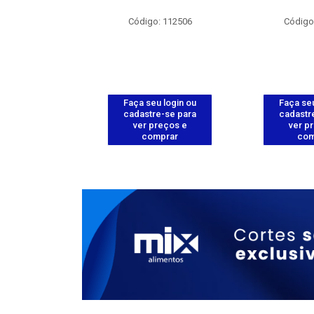
: 111980
Código: 112506
Código
u login ou
Faça seu login ou
Faça seu
e-se para
cadastre-se para
cadastr
reços e
ver preços e
ver p
mprar
comprar
com