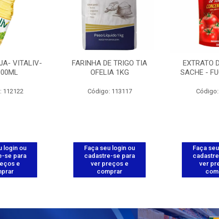
JA- VITALIV-
FARINHA DE TRIGO TIA
EXTRATO 
900ML
OFELIA 1KG
SACHE - FU
: 112122
Código: 113117
Código:
 login ou
Faça seu login ou
Faça seu
e-se para
cadastre-se para
cadastre
reços e
ver preços e
ver pr
prar
comprar
com