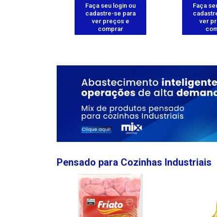
u login ou
Faça seu login ou
Faça seu
e-se para
cadastre-se para
cadastr
reços e
ver preços e
ver p
mprar
comprar
com
Pensado para Cozinhas Industriais