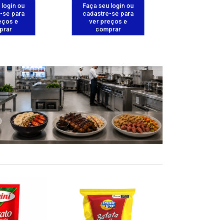
 login ou
Faça seu login ou
Faça seu 
-se para
cadastre-se para
cadastre
eços e
ver preços e
ver pr
prar
comprar
comp