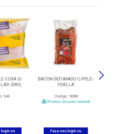
LE COXA S/
BACON DEFUMADO C/PELE-
FILE PEITO
-LAR-20KG
FRIELLA
FRIAT
o: 346
Código: 5008
Código
Produto de peso variável
 login ou
Faça seu login ou
Faça seu 