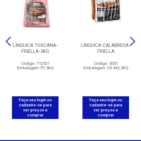
LINGUICA TOSCANA-
LINGUICA CALABRESA-
FRIELLA-5KG
FRIELLA
Código: 112531
Código: 5051
Embalagem: PC.5KG
Embalagem: CX.4X2,5KG
Faça seu login ou
Faça seu login ou
cadastre-se para
cadastre-se para
ver preços e
ver preços e
comprar
comprar