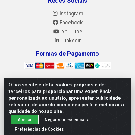
Redes Sociais
Instagram
Facebook
YouTube
Linkedin
Formas de Pagamento
O nosso site coleta cookies próprios e de
Mix Alimentos LTDA - Quadra Asr Ne 55 (412 Norte),
terceiros para proporcionar uma experiência
Alameda 02, S/N - Plano Diretor Norte, Palmas/TO - CEP
personalizada ao usuário, apresentar publicidade
77.006-540 - CNPJ 05.922.500/0001-02
relevante de acordo com o seu perfil e melhorar a
qualidade do nosso site.
Aceitar
Negar não essenciais
Preferências de Cookies