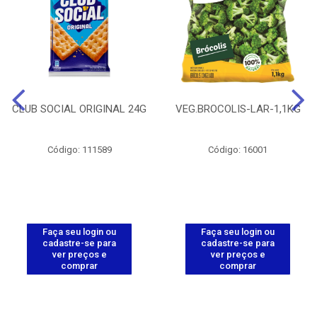
CLUB SOCIAL ORIGINAL 24G
VEG.BROCOLIS-LAR-1,1KG
Código: 111589
Código: 16001
Faça seu login ou
Faça seu login ou
cadastre-se para
cadastre-se para
ver preços e
ver preços e
comprar
comprar