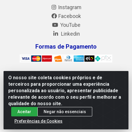
Instagram
Facebook
YouTube
Linkedin
Formas de Pagamento
O nosso site coleta cookies próprios e de
Mix Alimentos LTDA - Quadra Asr Ne 55 (412 Norte), Alameda
terceiros para proporcionar uma experiência
02, S/N - Plano Diretor Norte, Palmas/TO - CEP 77.006-540 -
personalizada ao usuário, apresentar publicidade
CNPJ 05.922.500/0001-02
relevante de acordo com o seu perfil e melhorar a
qualidade do nosso site.
Aceitar
Negar não essenciais
Preferências de Cookies