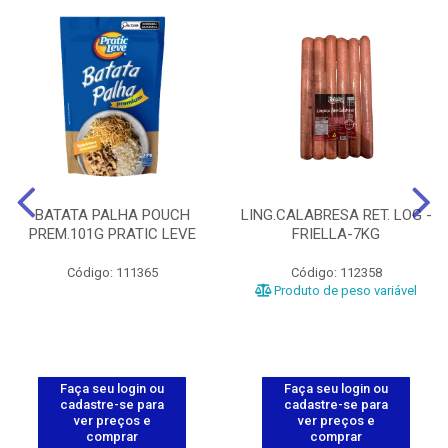
BATATA PALHA POUCH
LING.CALABRESA RET. LOG -
PREM.101G PRATIC LEVE
FRIELLA-7KG
Código: 111365
Código: 112358
Produto de peso variável
Faça seu login ou
Faça seu login ou
cadastre-se para
cadastre-se para
ver preços e
ver preços e
comprar
comprar