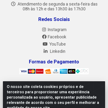
Atendimento de segunda a sexta-feira das
08h às 12h e das 13h30 às 17h30
Redes Sociais
Instagram
Facebook
YouTube
Linkedin
Formas de Pagamento
O nosso site coleta cookies próprios e de
Mix Alimentos LTDA - Quadra Asr Ne 55 (412 Norte),
terceiros para proporcionar uma experiência
Alameda 02, S/N - Plano Diretor Norte, Palmas/TO - CEP
personalizada ao usuário, apresentar publicidade
77.006-540 - CNPJ 05.922.500/0001-02
relevante de acordo com o seu perfil e melhorar a
qualidade do nosso site.