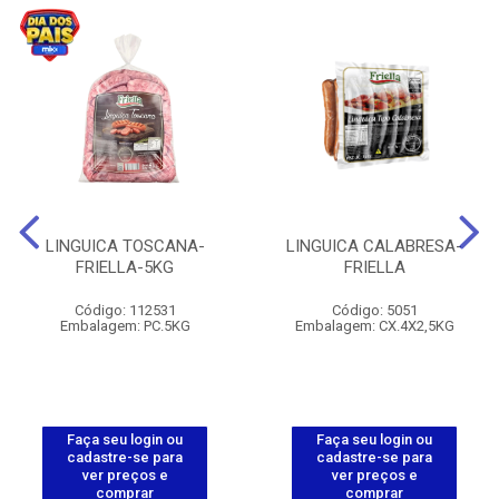
LINGUICA TOSCANA-
LINGUICA CALABRESA-
FRIELLA-5KG
FRIELLA
Código: 112531
Código: 5051
Embalagem: PC.5KG
Embalagem: CX.4X2,5KG
Faça seu login ou
Faça seu login ou
cadastre-se para
cadastre-se para
ver preços e
ver preços e
comprar
comprar