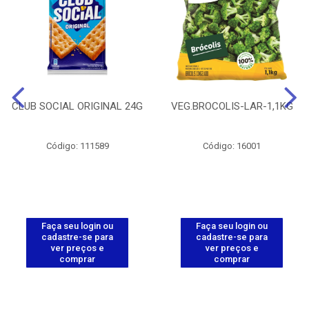
CLUB SOCIAL ORIGINAL 24G
VEG.BROCOLIS-LAR-1,1KG
Código: 111589
Código: 16001
Faça seu login ou
Faça seu login ou
cadastre-se para
cadastre-se para
ver preços e
ver preços e
comprar
comprar