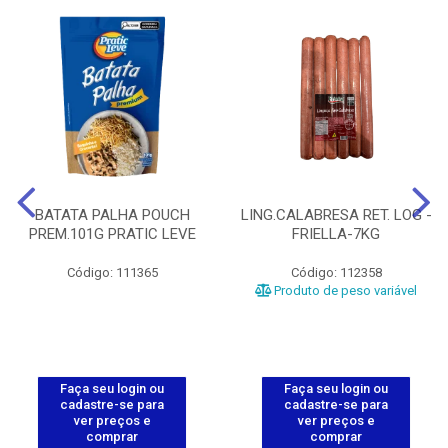
BATATA PALHA POUCH
LING.CALABRESA RET. LOG -
PREM.101G PRATIC LEVE
FRIELLA-7KG
Código: 111365
Código: 112358
Produto de peso variável
Faça seu login ou
Faça seu login ou
cadastre-se para
cadastre-se para
ver preços e
ver preços e
comprar
comprar