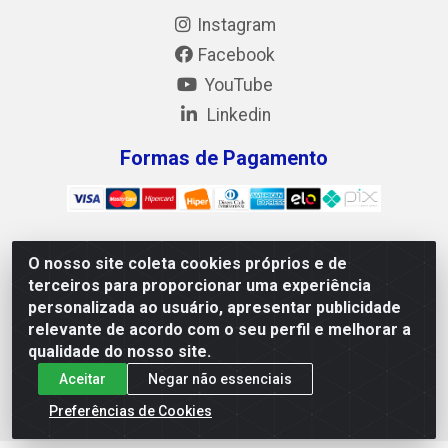
Instagram
Facebook
YouTube
Linkedin
Formas de Pagamento
O nosso site coleta cookies próprios e de
Mix Alimentos LTDA - Quadra Asr Ne 55 (412 Norte), Alameda
terceiros para proporcionar uma experiência
02, S/N - Plano Diretor Norte, Palmas/TO - CEP 77.006-540 -
personalizada ao usuário, apresentar publicidade
CNPJ 05.922.500/0001-02
relevante de acordo com o seu perfil e melhorar a
qualidade do nosso site.
Aceitar
Negar não essenciais
Preferências de Cookies