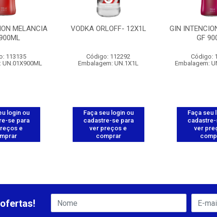
CION MELANCIA
VODKA ORLOFF- 12X1L
GIN INTENCI
 900ML
GF 90
o: 113135
Código: 112292
Código: 
: UN.01X900ML
Embalagem: UN.1X1L
Embalagem: U
u login ou
Faça seu login ou
Faça seu 
re-se para
cadastre-se para
cadastre-
preços e
ver preços e
ver pre
mprar
comprar
comp
ofertas!