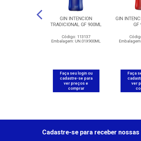
CHAÇA SAO
GIN INTENCION
GIN INTEN
SCO - 12X970ML
TRADICIONAL GF 900ML
GF
digo: 112347
Código: 113137
Códig
gem: UN.1X970ML
Embalagem: UN.01X900ML
Embalagem
 seu login ou
Faça seu login ou
Faça se
astre-se para
cadastre-se para
cadast
er preços e
ver preços e
ver 
comprar
comprar
co
Cadastre-se para receber nossas 