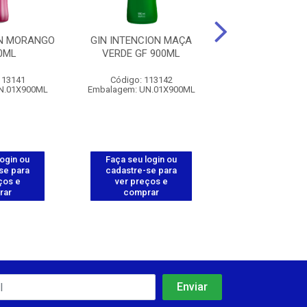
ON MORANGO
GIN INTENCION MAÇA
CACHAÇA 
0ML
VERDE GF 900ML
FRANCISCO - 1
113141
Código: 113142
Código: 112
N.01X900ML
Embalagem: UN.01X900ML
Embalagem: UN.
login ou
Faça seu login ou
Faça seu log
se para
cadastre-se para
cadastre-se 
ços e
ver preços e
ver preços
rar
comprar
comprar