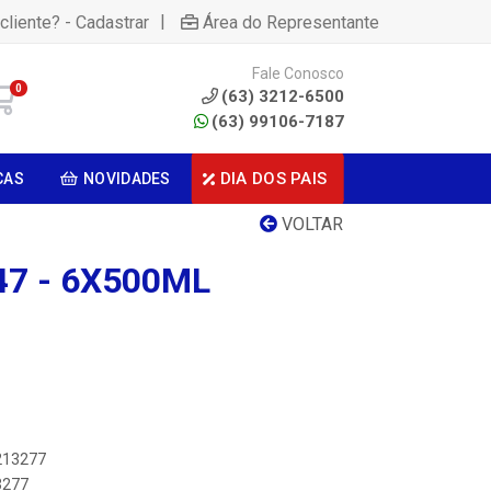
|
cliente? - Cadastrar
Área do Representante
Fale Conosco
0
(63) 3212-6500
(63) 99106-7187
DIA DOS PAIS
CAS
NOVIDADES
VOLTAR
47 - 6X500ML
2213277
3277