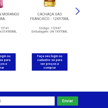
ON MORANGO
CACHAÇA SAO
VODKA ORLOFF -
0ML
FRANCISCO - 12X970ML
113141
Código: 112347
Código: 112
N.01X900ML
Embalagem: UN.1X970ML
Embalagem: UN.
login ou
Faça seu login ou
Faça seu log
se para
cadastre-se para
cadastre-se 
ços e
ver preços e
ver preços
rar
comprar
comprar