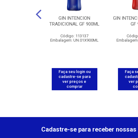
RLOFF - 6X1,75L
GIN INTENCION
GIN INTEN
TRADICIONAL GF 900ML
GF
digo: 112290
Código: 113137
Códig
gem: UN.1X1,75L
Embalagem: UN.01X900ML
Embalagem
 seu login ou
Faça seu login ou
Faça se
astre-se para
cadastre-se para
cadast
er preços e
ver preços e
ver 
comprar
comprar
co
Cadastre-se para receber nossas 