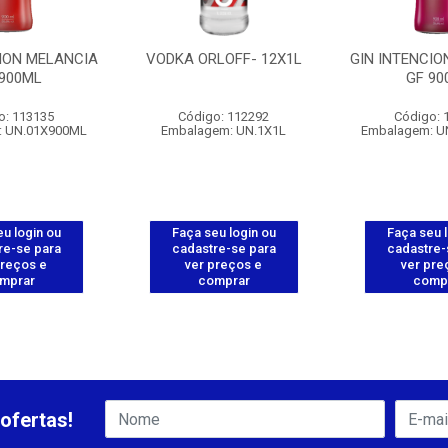
CION MELANCIA
VODKA ORLOFF- 12X1L
GIN INTENCI
 900ML
GF 90
o: 113135
Código: 112292
Código: 
: UN.01X900ML
Embalagem: UN.1X1L
Embalagem: U
u login ou
Faça seu login ou
Faça seu 
re-se para
cadastre-se para
cadastre-
preços e
ver preços e
ver pre
mprar
comprar
comp
ofertas!