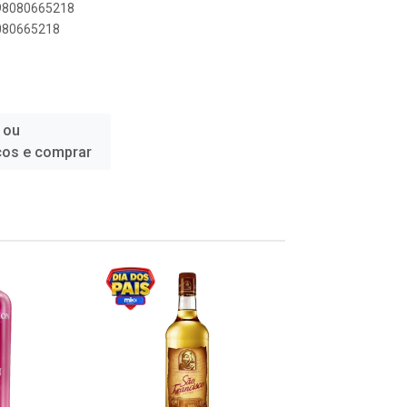
898080665218
8080665218
 ou
ços e comprar