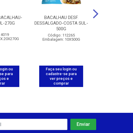
BACALHAU-
BACALHAU DESF.
BOLINHO DE T
L-270G
DESSALGADO-COSTA SUL-
COSTA SUL-
500G
 4019
Código: 112
Código: 112265
CX.20X270G
Embalagem: CX.
Embalagem: 10X500G
login ou
Faça seu login ou
Faça seu log
se para
cadastre-se para
cadastre-se 
ços e
ver preços e
ver preços
rar
comprar
comprar