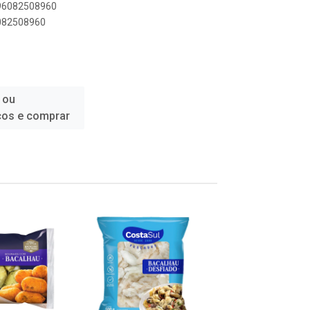
896082508960
6082508960
 ou
ços e comprar