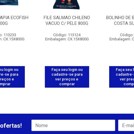
LAPIA ECOFISH
FILE SALMAO CHILENO
BOLINHO DE 
800G
VACUO C/ PELE 800G
COSTA SU
o: 113233
Código: 113124
Código:
: CX.15X800G
Embalagem: CX.15X800G
Embalagem: 
u login ou
Faça seu login ou
Faça seu 
re-se para
cadastre-se para
cadastre-
preços e
ver preços e
ver pre
mprar
comprar
comp
ofertas!