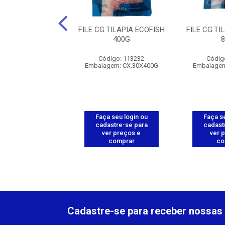
HO DE TILAPIA
FILE CG.TILAPIA ECOFISH
FILE CG.TI
TA SUL-270G
400G
digo: 112593
Código: 113232
Códig
gem: CX.32X270G
Embalagem: CX.30X400G
Embalagem
 seu login ou
Faça seu login ou
Faça se
astre-se para
cadastre-se para
cadast
er preços e
ver preços e
ver 
comprar
comprar
co
Cadastre-se para receber nossas 