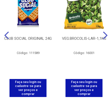
CLUB SOCIAL ORIGINAL 24G
VEG.BROCOLIS-LAR-1,1KG
Código: 111589
Código: 16001
Faça seu login ou
Faça seu login ou
cadastre-se para
cadastre-se para
ver preços e
ver preços e
comprar
comprar