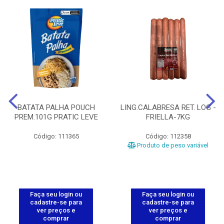
BATATA PALHA POUCH
LING.CALABRESA RET. LOG -
PREM.101G PRATIC LEVE
FRIELLA-7KG
Código: 111365
Código: 112358
Produto de peso variável
Faça seu login ou
Faça seu login ou
cadastre-se para
cadastre-se para
ver preços e
ver preços e
comprar
comprar