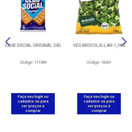
CLUB SOCIAL ORIGINAL 24G
VEG.BROCOLIS-LAR-1,1KG
Código: 111589
Código: 16001
Faça seu login ou
Faça seu login ou
cadastre-se para
cadastre-se para
ver preços e
ver preços e
comprar
comprar