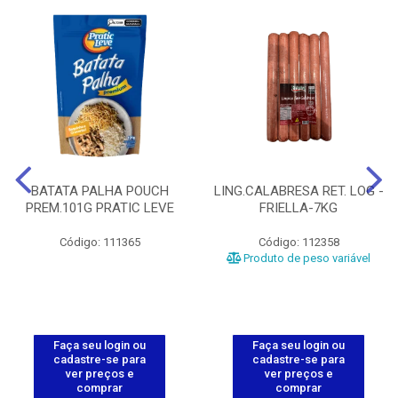
BATATA PALHA POUCH
LING.CALABRESA RET. LOG -
PREM.101G PRATIC LEVE
FRIELLA-7KG
Código: 111365
Código: 112358
Produto de peso variável
Faça seu login ou
Faça seu login ou
cadastre-se para
cadastre-se para
ver preços e
ver preços e
comprar
comprar