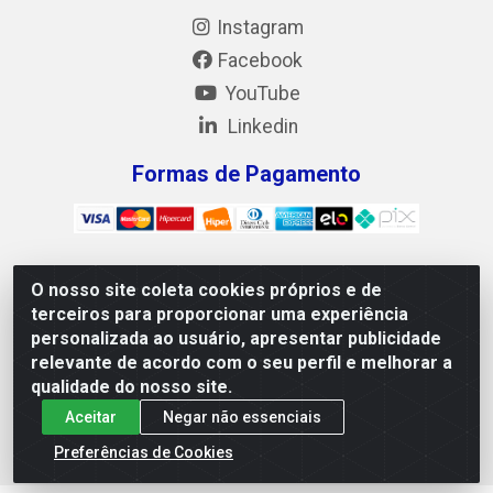
Instagram
Facebook
YouTube
Linkedin
Formas de Pagamento
O nosso site coleta cookies próprios e de
Mix Alimentos LTDA - Quadra Asr Ne 55 (412 Norte), Alameda
terceiros para proporcionar uma experiência
02, S/N - Plano Diretor Norte, Palmas/TO - CEP 77.006-540 -
personalizada ao usuário, apresentar publicidade
CNPJ 05.922.500/0001-02
relevante de acordo com o seu perfil e melhorar a
qualidade do nosso site.
Aceitar
Negar não essenciais
Preferências de Cookies