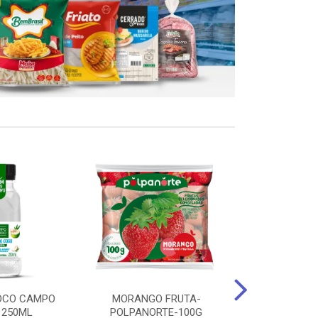
OCO CAMPO
MORANGO FRUTA-
STEAK FRANGO
 250ML
POLPANORTE-100G