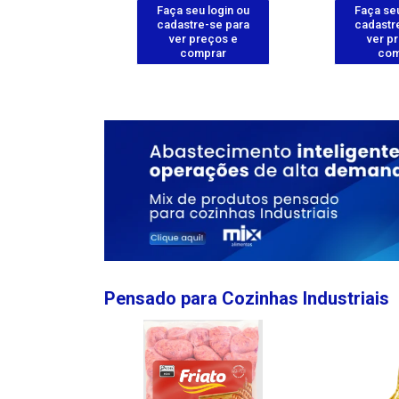
u login ou
Faça seu login ou
Faça seu
e-se para
cadastre-se para
cadastr
reços e
ver preços e
ver p
mprar
comprar
com
Pensado para Cozinhas Industriais