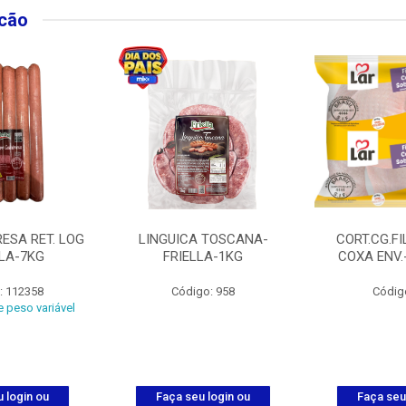
lcão
ESA RET. LOG
LINGUICA TOSCANA-
CORT.CG.FI
LLA-7KG
FRIELLA-1KG
COXA ENV.
: 112358
Código: 958
Códig
 peso variável
 login ou
Faça seu login ou
Faça seu