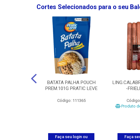
Cortes Selecionados para o seu Ba
NGO GROSSA-
BATATA PALHA POUCH
LING.CALABR
TO-5KG
PREM.101G PRATIC LEVE
-FRIE
o: 5024
Código: 111365
Código
Produto de
u login ou
Faça seu login ou
Faça seu