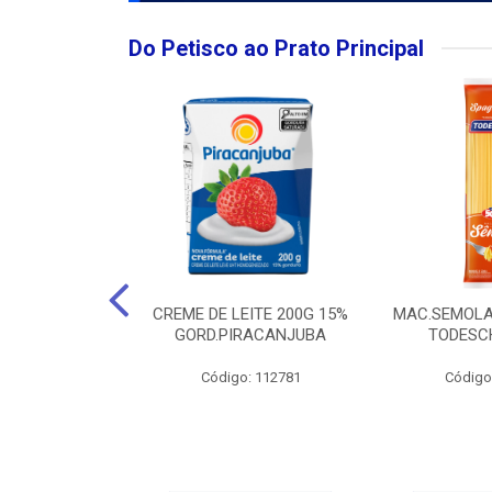
Do Petisco ao Prato Principal
O LARGO BRUT
CREME DE LEITE 200G 15%
MAC.SEMOLA
50ML
GORD.PIRACANJUBA
TODESCH
: 111989
Código: 112781
Código