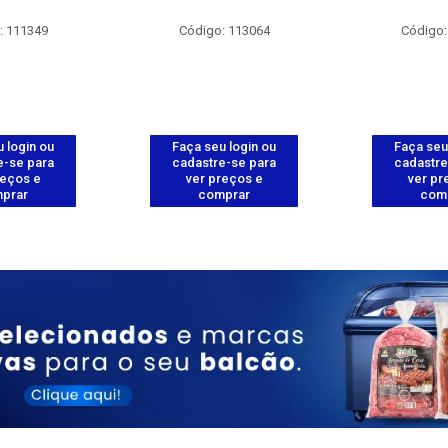
: 111349
Código: 113064
Código:
 login ou
Faça seu login ou
Faça seu
e-se para
cadastre-se para
cadastre
reços e
ver preços e
ver pr
prar
comprar
com