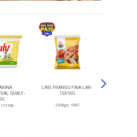
ARINA
LING FRANGO FINA LAR-
SUCO DE UVA
/SAL QUALY-
15X1KG
LARGO 
0G
Código: 1097
Código:
 111190