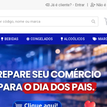
|
Já é cliente? - Entrar
Não é 
BEBIDAS
CONGELADOS
ALCOÓLICOS
MAR