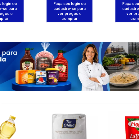
 login ou
Faça seu login ou
Faça seu
e-se para
cadastre-se para
cadastre
reços e
ver preços e
ver pr
prar
comprar
com