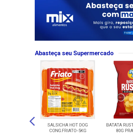
Abasteça seu Supermercado
MPO LARGO
SALSICHA HOT DOG
BATATA RUS
 ROSE 750ML
CONG.FRIATO-5KG
80G PRA