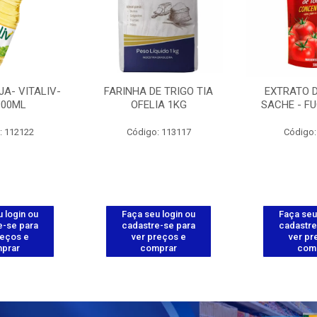
JA- VITALIV-
FARINHA DE TRIGO TIA
EXTRATO 
900ML
OFELIA 1KG
SACHE - FU
: 112122
Código: 113117
Código:
 login ou
Faça seu login ou
Faça seu
e-se para
cadastre-se para
cadastre
reços e
ver preços e
ver pr
prar
comprar
com