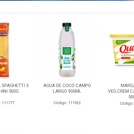
 SPAGHETTI 5
AGUA DE COCO CAMPO
MARG
INI 500G
LARGO 900ML
VEG.CREM.C
50
: 111777
Código: 111922
Código: