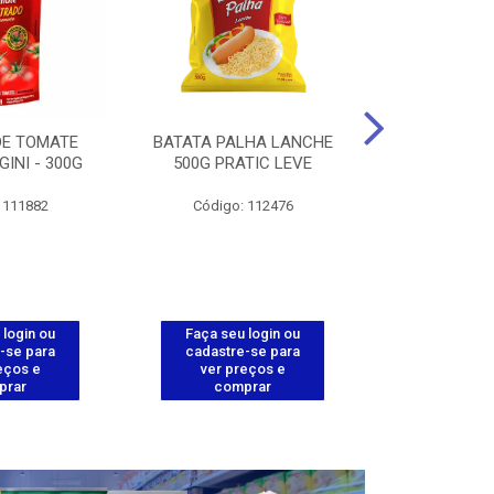
DE TOMATE
BATATA PALHA LANCHE
CORT.CG.FI
GINI - 300G
500G PRATIC LEVE
COXA ENV.
 111882
Código: 112476
Código
 login ou
Faça seu login ou
Faça seu 
-se para
cadastre-se para
cadastre
eços e
ver preços e
ver pr
prar
comprar
comp