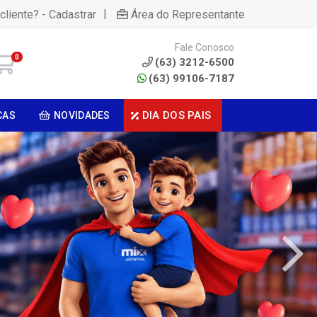
|
cliente? - Cadastrar
Área do Representante
Fale Conosco
0
(63) 3212-6500
(63) 99106-7187
DIA DOS PAIS
CAS
NOVIDADES