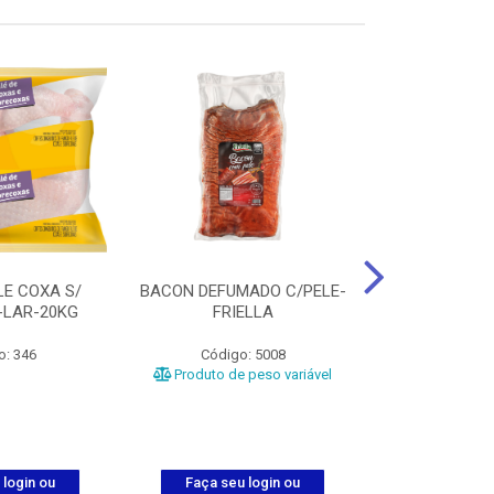
LE COXA S/
BACON DEFUMADO C/PELE-
FILE PEITO
-LAR-20KG
FRIELLA
FRIAT
o: 346
Código: 5008
Código
Produto de peso variável
 login ou
Faça seu login ou
Faça seu 