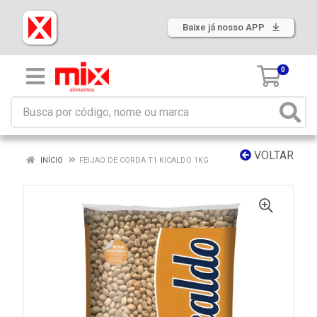
Baixe já nosso APP
0
VOLTAR
INÍCIO
FEIJAO DE CORDA T1 KICALDO 1KG