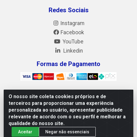
Redes Sociais
Instagram
Facebook
YouTube
Linkedin
Formas de Pagamento
O nosso site coleta cookies próprios e de
Mix Alimentos LTDA - Quadra Asr Ne 55 (412 Norte), Alameda
terceiros para proporcionar uma experiência
02, S/N - Plano Diretor Norte, Palmas/TO - CEP 77.006-540 -
personalizada ao usuário, apresentar publicidade
CNPJ 05.922.500/0001-02
relevante de acordo com o seu perfil e melhorar a
qualidade do nosso site.
Aceitar
Negar não essenciais