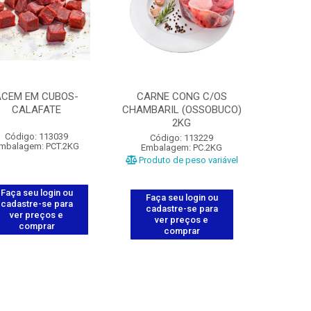
ACEM EM CUBOS-
CARNE CONG C/OS
CALAFATE
CHAMBARIL (OSSOBUCO)
2KG
Código: 113039
Código: 113229
mbalagem: PCT.2KG
Embalagem: PC.2KG
Produto de peso variável
Faça seu login ou
Faça seu login ou
cadastre-se para
cadastre-se para
ver preços e
ver preços e
comprar
comprar