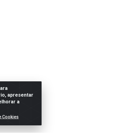
para
io, apresentar
elhorar a
e Cookies