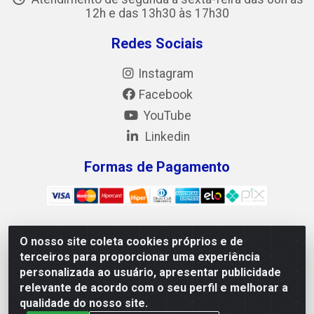
12h e das 13h30 às 17h30
Redes Sociais
Instagram
Facebook
YouTube
Linkedin
Formas de Pagamento
O nosso site coleta cookies próprios e de
Mix Alimentos LTDA - Quadra Asr Ne 55 (412 Norte), Alameda
terceiros para proporcionar uma experiência
02, S/N - Plano Diretor Norte, Palmas/TO - CEP 77.006-540 -
personalizada ao usuário, apresentar publicidade
CNPJ 05.922.500/0001-02
relevante de acordo com o seu perfil e melhorar a
qualidade do nosso site.