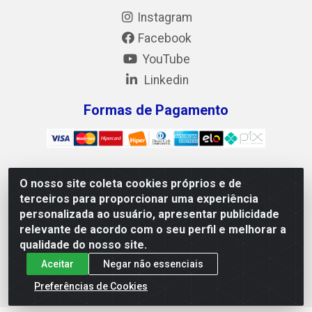
Instagram
Facebook
YouTube
Linkedin
Formas de Pagamento
O nosso site coleta cookies próprios e de
Mix Alimentos LTDA - Quadra Asr Ne 55 (412 Norte), Alameda
terceiros para proporcionar uma experiência
02, S/N - Plano Diretor Norte, Palmas/TO - CEP 77.006-540 -
personalizada ao usuário, apresentar publicidade
CNPJ 05.922.500/0001-02
relevante de acordo com o seu perfil e melhorar a
qualidade do nosso site.
Aceitar
Negar não essenciais
Preferências de Cookies