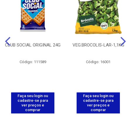
CLUB SOCIAL ORIGINAL 24G
VEG.BROCOLIS-LAR-1,1KG
Código: 111589
Código: 16001
Faça seu login ou
Faça seu login ou
cadastre-se para
cadastre-se para
ver preços e
ver preços e
comprar
comprar