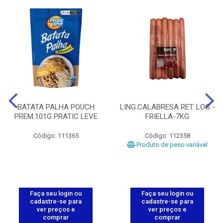
BATATA PALHA POUCH
LING.CALABRESA RET. LOG -
PREM.101G PRATIC LEVE
FRIELLA-7KG
Código: 111365
Código: 112358
Produto de peso variável
Faça seu login ou
Faça seu login ou
cadastre-se para
cadastre-se para
ver preços e
ver preços e
comprar
comprar