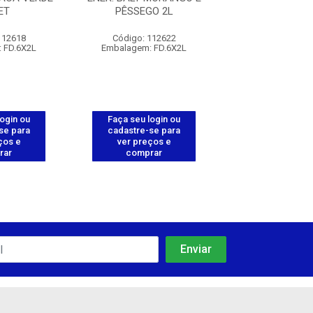
ET
PÊSSEGO 2L
473ML
112618
Código: 112622
Código: 112
 FD.6X2L
Embalagem: FD.6X2L
Embalagem: FD.
login ou
Faça seu login ou
Faça seu log
se para
cadastre-se para
cadastre-se 
ços e
ver preços e
ver preços
rar
comprar
comprar