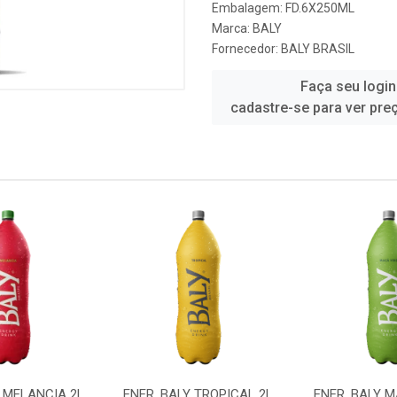
Embalagem: FD.6X250ML
Marca:
BALY
Fornecedor:
BALY BRASIL
Faça seu login
cadastre-se para ver pre
Y MELANCIA 2L
ENER. BALY TROPICAL 2L
ENER. BALY 