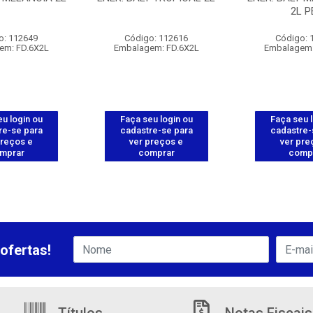
2L P
o: 112649
Código: 112616
Código: 
em: FD.6X2L
Embalagem: FD.6X2L
Embalagem:
u login ou
Faça seu login ou
Faça seu 
re-se para
cadastre-se para
cadastre-
preços e
ver preços e
ver pre
mprar
comprar
comp
ofertas!