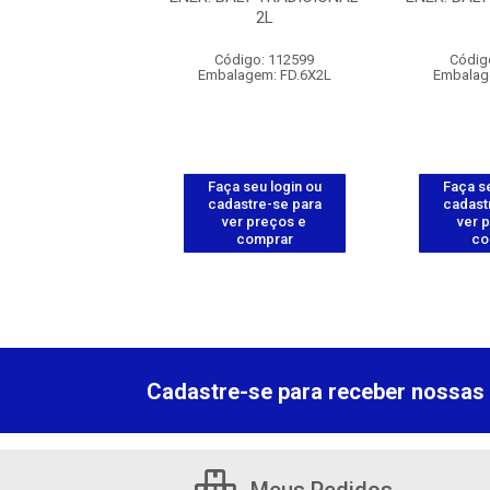
473ML
2L
digo: 112600
Código: 112599
Códig
gem: FD.6X473ML
Embalagem: FD.6X2L
Embalag
 seu login ou
Faça seu login ou
Faça se
astre-se para
cadastre-se para
cadast
er preços e
ver preços e
ver 
comprar
comprar
co
Cadastre-se para receber nossas 