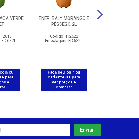
MACA VERDE
ENER. BALY MORANGO E
ENER. BALY TRA
ET
PÊSSEGO 2L
473ML
112618
Código: 112622
Código: 112
 FD.6X2L
Embalagem: FD.6X2L
Embalagem: FD.
login ou
Faça seu login ou
Faça seu log
se para
cadastre-se para
cadastre-se 
ços e
ver preços e
ver preços
rar
comprar
comprar