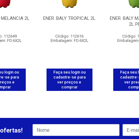
Y MELANCIA 2L
ENER. BALY TROPICAL 2L
ENER. BALY 
2L P
o: 112649
Código: 112616
Código: 
em: FD.6X2L
Embalagem: FD.6X2L
Embalagem:
u login ou
Faça seu login ou
Faça seu 
re-se para
cadastre-se para
cadastre-
preços e
ver preços e
ver pre
mprar
comprar
comp
ofertas!