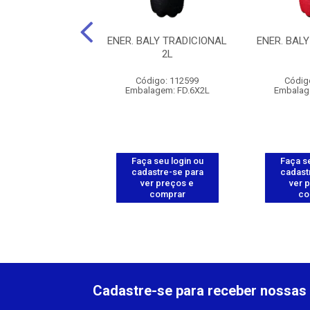
ALY TRADICIONAL
ENER. BALY TRADICIONAL
ENER. BAL
473ML
2L
digo: 112600
Código: 112599
Códig
gem: FD.6X473ML
Embalagem: FD.6X2L
Embalag
 seu login ou
Faça seu login ou
Faça se
astre-se para
cadastre-se para
cadast
er preços e
ver preços e
ver 
comprar
comprar
co
Cadastre-se para receber nossas 