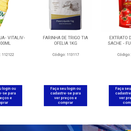
JA- VITALIV-
FARINHA DE TRIGO TIA
EXTRATO 
900ML
OFELIA 1KG
SACHE - FU
: 112122
Código: 113117
Código:
 login ou
Faça seu login ou
Faça seu
e-se para
cadastre-se para
cadastre
reços e
ver preços e
ver pr
prar
comprar
com