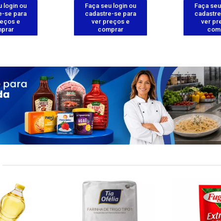
 login ou
Faça seu login ou
Faça seu
e-se para
cadastre-se para
cadastre
reços e
ver preços e
ver pr
prar
comprar
com