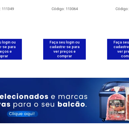
: 111349
Código: 113064
Código:
 login ou
Faça seu login ou
Faça seu
e-se para
cadastre-se para
cadastre
reços e
ver preços e
ver pr
prar
comprar
com