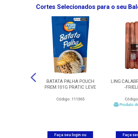
Cortes Selecionados para o seu Ba
NGO GROSSA-
BATATA PALHA POUCH
LING.CALABR
TO-5KG
PREM.101G PRATIC LEVE
-FRIE
o: 5024
Código: 111365
Código
Produto de
u login ou
Faça seu login ou
Faça seu