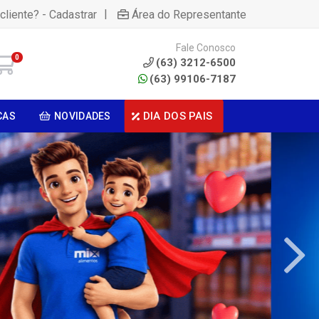
|
cliente? - Cadastrar
Área do Representante
Fale Conosco
0
(63) 3212-6500
(63) 99106-7187
DIA DOS PAIS
CAS
NOVIDADES