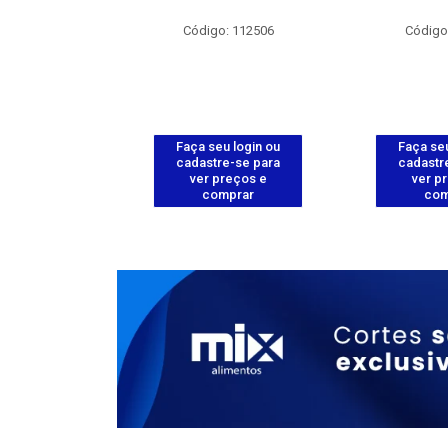
: 111980
Código: 112506
Código
u login ou
Faça seu login ou
Faça seu
e-se para
cadastre-se para
cadastr
reços e
ver preços e
ver p
mprar
comprar
com