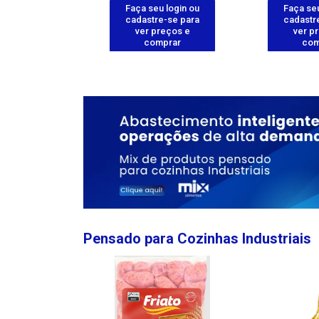
u login ou
Faça seu login ou
Faça seu
e-se para
cadastre-se para
cadastr
reços e
ver preços e
ver p
mprar
comprar
com
Pensado para Cozinhas Industriais