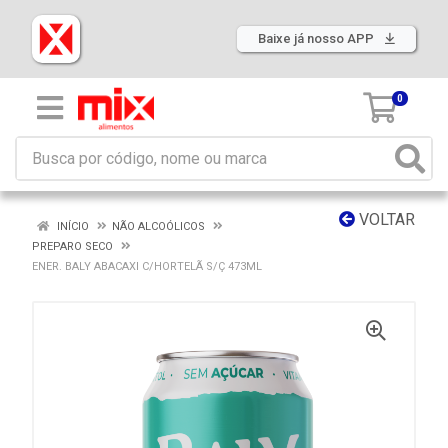
Baixe já nosso APP
0
VOLTAR
INÍCIO
NÃO ALCOÓLICOS
PREPARO SECO
ENER. BALY ABACAXI C/HORTELÃ S/Ç 473ML