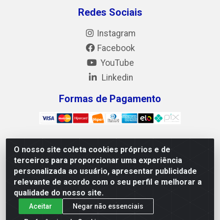
Redes Sociais
Instagram
Facebook
YouTube
Linkedin
Formas de Pagamento
O nosso site coleta cookies próprios e de
Mix Alimentos LTDA - Quadra Asr Ne 55 (412 Norte),
terceiros para proporcionar uma experiência
Alameda 02, S/N - Plano Diretor Norte, Palmas/TO - CEP
personalizada ao usuário, apresentar publicidade
77.006-540 - CNPJ 05.922.500/0001-02
relevante de acordo com o seu perfil e melhorar a
qualidade do nosso site.
Aceitar
Negar não essenciais